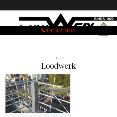
0316524050
13:04
Loodwerk