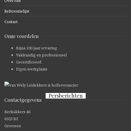
Over ons
Referentielijst
Gelieve
Contact
dit
[recaptcha]
veld
Ik ga akkoord met de
privacyverklaring
Onze voordelen
leeg
te
Bijna 100 jaar ervaring
laten.
Vakkundig en professioneel
Gecertificeerd
Eigen werkplaats
Persberichten
Contactgegevens
NH kerk Doetinchem Nieuwe
Kerkakkers 46
leibedekking
6923 BZ
In Persberichten
Groessen