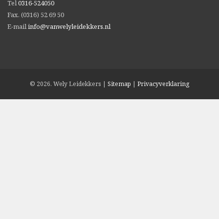
Tel
0316-524050
Duiven investeert in zonnepanelen
Fax. (0316) 52 69 50
In Persberichten
E-mail
info@vanwelyleidekkers.nl
Het monumentale raadhuis in Zevenaar
In Persberichten
© 2026. Wely Leidekkers |
Sitemap
|
Privacyverklaring